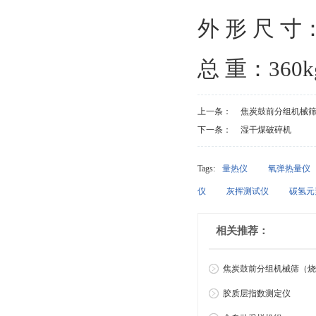
外 形 尺 寸：(
总 重：360k
上一条：
焦炭鼓前分组机械
下一条：
湿干煤破碎机
Tags:
量热仪
氧弹热量仪
仪
灰挥测试仪
碳氢元
相关推荐：
焦炭鼓前分组机械筛（烧
胶质层指数测定仪