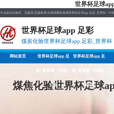
世界杯足球ap
专业提供化验室、实验室,型煤检测,生物质颗粒检测世界杯足球app 足彩_世界杯（中
世界杯足球app 足彩
煤炭化验世界杯足球app 足彩_世
网站首页
世界杯足球app 足
世界杯足球app 足
彩_世界杯（中国）
彩_世界杯（中国）
煤焦化验世界杯足球ap
介绍
动态