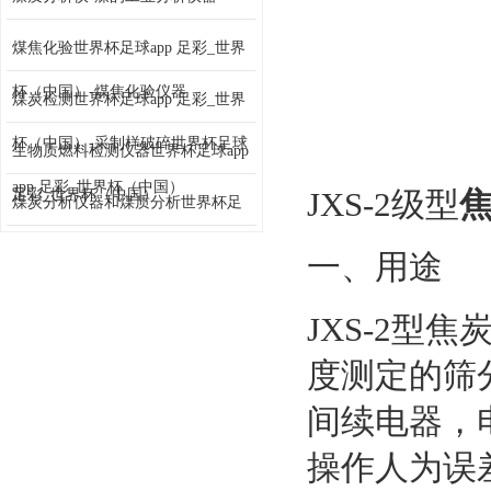
煤焦化验世界杯足球app 足彩_世界
杯（中国）-煤焦化验仪器
煤炭检测世界杯足球app 足彩_世界
杯（中国）-采制样破碎世界杯足球
生物质燃料检测仪器世界杯足球app
app 足彩_世界杯（中国）
JXS-2级型
足彩_世界杯（中国）
煤炭分析仪器和煤质分析世界杯足
球app 足彩_世界杯（中国）
一、用途
JXS-2
度测定的筛
间续电器，
操作人为误