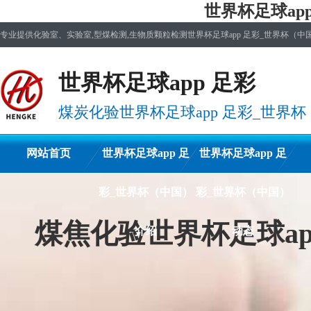
世界杯足球ap
专业提供化验室、实验室,型煤检测,生物质颗粒检测世界杯足球app 足彩_世界杯（中
世界杯足球app 足彩
煤炭化验世界杯足球app 足彩_世
网站首页
世界杯足球app 足
世界杯足球app 足
彩_世界杯（中国）
彩_世界杯（中国）
煤焦化验世界杯足球ap
介绍
动态