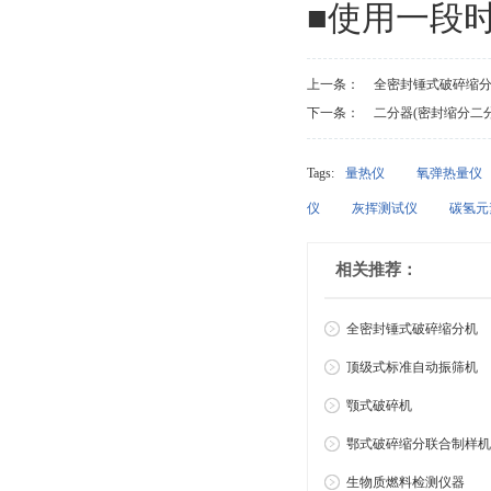
■使用一段
上一条：
全密封锤式破碎缩
下一条：
二分器(密封缩分二
Tags:
量热仪
氧弹热量仪
仪
灰挥测试仪
碳氢元
相关推荐：
全密封锤式破碎缩分机
顶级式标准自动振筛机
颚式破碎机
鄂式破碎缩分联合制样机
生物质燃料检测仪器