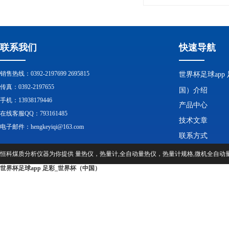
联系我们
快速导航
销售热线：0392-2197699 2695815
世界杯足球app
传真：0392-2197655
国）介绍
手机：13938179446
产品中心
在线客服QQ：793161485
技术文章
电子邮件：hengkeyiqi@163.com
联系方式
恒科煤质分析仪器为你提供 量热仪，热量计,全自动量热仪，热量计规格,微机全自动
世界杯足球app 足彩_世界杯（中国）