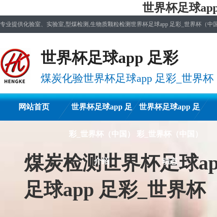
世界杯足球ap
专业提供化验室、实验室,型煤检测,生物质颗粒检测世界杯足球app 足彩_世界杯（中
世界杯足球app 足彩
煤炭化验世界杯足球app 足彩_世
网站首页
世界杯足球app 足
世界杯足球app 足
彩_世界杯（中国）
彩_世界杯（中国）
煤炭检测世界杯足球ap
介绍
动态
足球app 足彩_世界