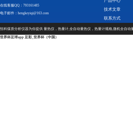
产品中心
在线客服QQ：793161485
技术文章
电子邮件：hengkeyiqi@163.com
联系方式
恒科煤质分析仪器为你提供 量热仪，热量计,全自动量热仪，热量计规格,微机全自动
世界杯足球app 足彩_世界杯（中国）