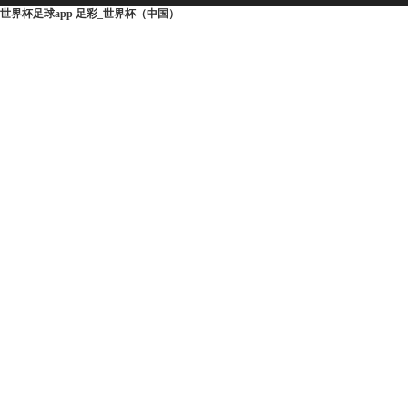
世界杯足球app 足彩_世界杯（中国）