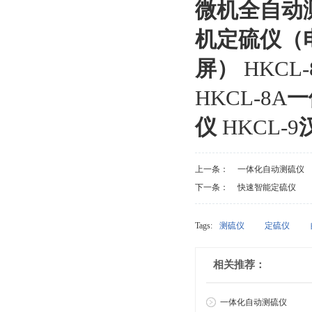
微机全自动测硫
机定硫仪（
屏）
HKCL
HKCL-8A
一
仪
HKCL-9
上一条：
一体化自动测硫仪
下一条：
快速智能定硫仪
Tags:
测硫仪
定硫仪
相关推荐：
一体化自动测硫仪