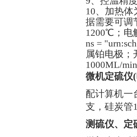
9、控温精度
10、加热体
据需要可调节
1200℃；电解
ns = "urn:sc
属铂电极；
1000ML/mi
微机定硫仪
配计算机一
支，硅炭管
测硫仪、定