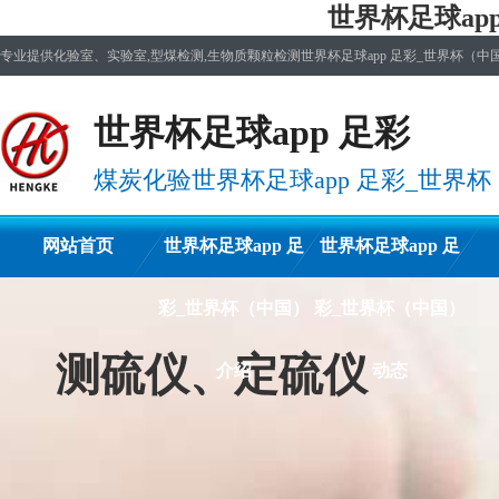
世界杯足球ap
专业提供化验室、实验室,型煤检测,生物质颗粒检测世界杯足球app 足彩_世界杯（中
世界杯足球app 足彩
煤炭化验世界杯足球app 足彩_世
网站首页
世界杯足球app 足
世界杯足球app 足
彩_世界杯（中国）
彩_世界杯（中国）
测硫仪、定硫仪
介绍
动态