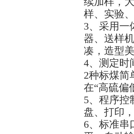
续加样，
样、实验
3、采用一
器、送样
凑，造型
4、测定时
2种标煤简
在“高硫偏
5、程序控
盘、打印
6、标准串