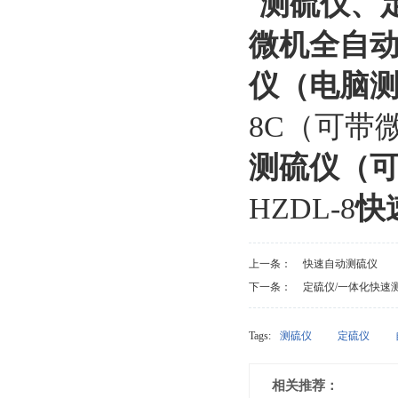
测硫仪、
微机全自动测
仪（电脑
8C（可带
测硫仪（
HZDL-8
快
上一条：
快速自动测硫仪
下一条：
定硫仪/一体化快速
Tags:
测硫仪
定硫仪
相关推荐：