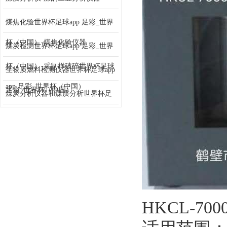
煤焦化验世界杯足球app 足彩_世界
杯（中国）-煤焦化验仪器
煤炭检测世界杯足球app 足彩_世界
杯（中国）-采制样破碎世界杯足球
生物质燃料检测仪器世界杯足球app
app 足彩_世界杯（中国）
足彩_世界杯（中国）
煤炭分析仪器和煤质分析世界杯足
球app 足彩_世界杯（中国）
HKCL-7