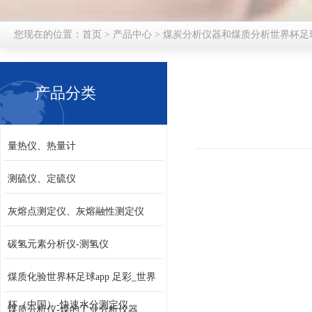
您现在的位置：
首页
>
产品中心
>
煤炭分析仪器和煤质分析世界杯足球
产品分类
量热仪、热量计
测硫仪、定硫仪
灰熔点测定仪、灰熔融性测定仪
碳氢元素分析仪-测氢仪
煤质化验世界杯足球app 足彩_世界
杯（中国）-快速水分测定仪
煤质分析仪-煤的工业分析仪器