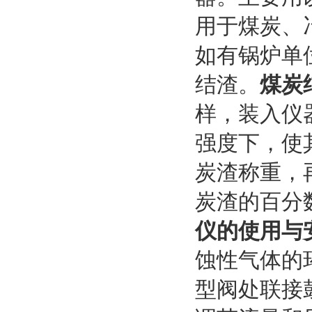
用于煤炭、
如有锅炉单
结渣。
煤炭
样，装入仪
强度下，使
炭渣称重，再
炭渣的百分
仪的使用与
蚀性气体的
型阀处联接