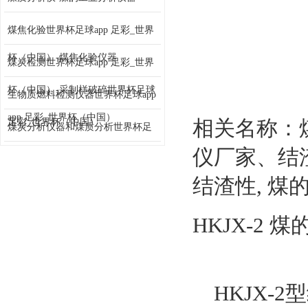
煤焦化验世界杯足球app 足彩_世界
杯（中国）-煤焦化验仪器
煤炭检测世界杯足球app 足彩_世界
杯（中国）-采制样破碎世界杯足球
生物质燃料检测仪器世界杯足球app
app 足彩_世界杯（中国）
相关名称：
足彩_世界杯（中国）
煤炭分析仪器和煤质分析世界杯足
仪厂家、结渣
球app 足彩_世界杯（中国）
结渣性, 煤
HKJX-2 
HKJX-