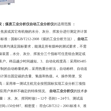
仪；煤质工业分析仪
自动工业分析仪
的适用范围
：
、焦炭或其它有机物的水分、灰分、挥发分进行测定并计算
标准：国标GB/T212-2008《煤的工业分析方法》。
自动工
和结果均满足国标要求，能满足所有煤种的测试要求，不需
燥装置，水分、灰分、挥发分三个指标可任意组合测定或
户。样品越少时间越短。3、自动化程度高：采用RS485
控制的自动称量机构，采用热重分析法，自动称样、自动送
计算出固定碳的含量、氢值和热值。4、操作简便、安
高：采用单一测试主机完全按照国标实现工业分析三项指
适应用户来样不确定的特殊情况。
自动工业分析仪
的技术参
样数量： 水、灰、挥同时做1～12个 否则1～24个5、测试温
150分钟7、精密度： 符合GB/T212－2001标准 8、准