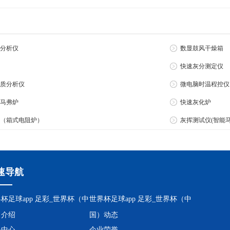
：
分析仪
数显鼓风干燥箱
快速灰分测定仪
质分析仪
微电脑时温程控仪
马弗炉
快速灰化炉
（箱式电阻炉）
灰挥测试仪(智能
速导航
杯足球app 足彩_世界杯（中
世界杯足球app 足彩_世界杯（中
）介绍
国）动态
品中心
企业荣誉