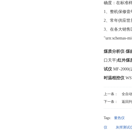
确度：在标准样品的
1、整机保修壹
2、常年供应世
3、在各大销售区
"urn:schemas-mic
煤质分析仪-煤
口天平)
红外煤
试仪
MF-200
时温程控仪
WS
上一条：
全自
下一条：
返回
Tags:
量热仪
仪
灰挥测试