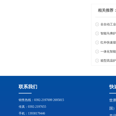
相关推荐
全自动工业
智能马弗炉
红外快速煤
一体化智能
箱型高温炉
联系我们
快
销售热线：0392-2197699 2695815
世界
传真：0392-2197655
国
手机：13938179446
产