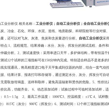
0自动工业分析仪 相关名称：
工业分析仪；自动工业分析仪；全自动工业分析
煤炭、冶金、石化、环保、水泥、造纸、地质勘探、科研院校等行业对煤
热量，还可以对飞灰、灰渣、焦炭和含炭量进行分析。
自动工业分析仪
采用
要特点:1、流程规范、结果准确：水分、灰分、挥发分的测试流程、条件
于仲裁分析。2、测试速度快：采用单进口天平，多炉体结构，带有恒温干
测试12个试样的三项指标可在150分钟内完成。特别适合样品不是老多的客
总线实现通讯，将高精度进口电子天平集成到仪器的内部，结合一套气动
数据、结果计算、报表打印和存储等，通过测定水分、灰分、挥发分可自动
中无需取放坩埚盖、送样和取样，避免高温辐射和烫伤的危险。5、性价比
性价比高，功能齐全。 6、动态添加试样：试验过程中可临时添加试样，
： 0.5～1.5g 2、最高工作温度： 1000℃3、控温精度： ±1℃ 4、试
分） 815℃（灰分） 900℃（挥发分）6、测试时间：12个样三项指标测试时间≤