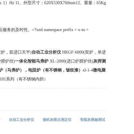
1）Hz 11、外型尺寸：620X530X760mm12、重量：65Kg
ml:namespace prefix = o ns =
0(双炉，双进口天平)
自动工业分析仪
HKGF-6000(双炉，单进
口炉膛炉丝)
一体化智能马弗炉
XL-2000(进口炉膛炉丝)
灰挥测
炉（马弗炉），电阻炉（有不锈钢，皱纹漆）
xl-1-4
微电脑
101系列（有不锈钢内胆）
炉
自动工业分析仪
微机灰熔点测定仪
智能灰熔融测试