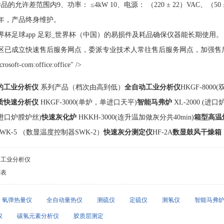
允许差范围内9、功率： ≤4kW 10、电源： （220 ± 22）VAC、（50 ± 
年，产品终身维护。
界杯足球app 足彩_世界杯（中国）的易损件及耗品确保仪器能长期使用。
已成立快速售后服务网点，委派专业技术人常往售后服务网点，加强售后服务的及时性。<?x
rosoft-com:office:office" />
的工业分析仪
系列产品（档次由高到低）
全自动工业分析仪
HKGF-800
质快速分析仪
HKGF-3000(单炉，单进口天平)
智能马弗炉
XL-2000 (进
0(进口炉膛炉丝)
快速灰化炉
HKKH-3000(连升温加做灰分共40min)
箱型高温
WK-5 （数显温度控制器SWK-2）
快速灰分测定仪
HF-2A
数显鼓风干燥箱
动工业分析仪
列表
氧弹热量仪
全自动量热仪
测硫仪
定硫仪
测氢仪
智能马弗
仪
碳氢元素分析仪
胶质层测定