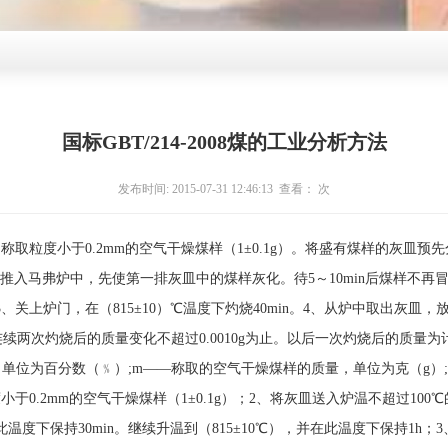
国标GBT/214-2008煤的工业分析方法
发布时间: 2015-07-31 12:46:13 查看： 次
取粒度小于0.2mm的空气干燥煤样（1±0.1g）。将盛有煤样的灰皿
推入马弗炉中，先使第一排灰皿中的煤样灰化。待5～10min后煤样不再
上炉门，在（815±10）℃温度下灼烧40min。4、从炉中取出灰皿，
到连续两次灼烧后的质量变化不超过0.0010g为止。以后一次灼烧后的质量为
样的灰分，单位为百分数（﹪）;m——称取的空气干燥煤样的质量，单位为克（
0.2mm的空气干燥煤样（1±0.1g）；2、将灰皿送入炉温不超过10
此温度下保持30min。继续升温到（815±10℃），并在此温度下保持1h