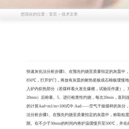
您现在的位置：
首页
>
技术文章
快速灰化法分析步骤1、在预先灼烧至质量恒定的灰皿中，称
850℃，打开炉门，将放有灰皿的耐热瓷板或石棉板缓慢地
入炉内炽热部分（若煤样着火发生爆燃，试验应作废）。3、关
20min）后称量。5、进行检查性灼烧，每次20min，直
的计算Aad=m1/m×100式中:Aad——空气干燥煤
法分析步骤1、在预先灼烧至质量恒定的灰皿中，称取粒度小于
隙。在不少于30min的时间内将炉温缓慢升至500℃，并在