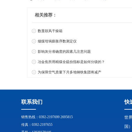
相关推荐：
数显鼓风干燥箱
烟煤坩埚膨胀序数测定仪
影响灰分准确度的因素几注意问题
冶金焦所用精煤全硫份指标是如何分级的？
为保障空气质量下月多地钢铁集团将减产
联系我们
快
销售热线：0392-2197699 2695815
世界
传真：0392-2197655
国