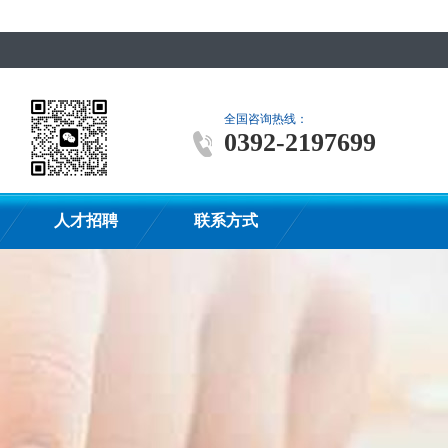
全国咨询热线：
0392-2197699
人才招聘
联系方式