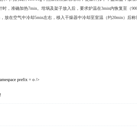
准确加热7min。坩埚及架子放入后，要求炉温在3min内恢复至（900±
放在空气中冷却5min左右，移入干燥器中冷却至室温（约20min）后
 prefix = o />
！